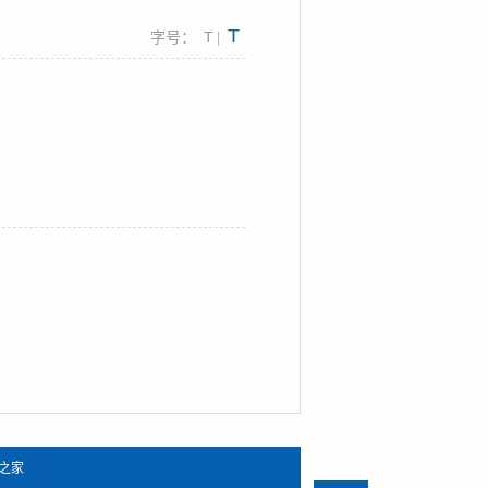
T
T
字号：
|
之家